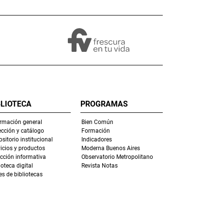
BLIOTECA
PROGRAMAS
ormación general
Bien Común
ección y catálogo
Formación
sitorio institucional
Indicadores
icios y productos
Moderna Buenos Aires
ección informativa
Observatorio Metropolitano
ioteca digital
Revista Notas
s de bibliotecas