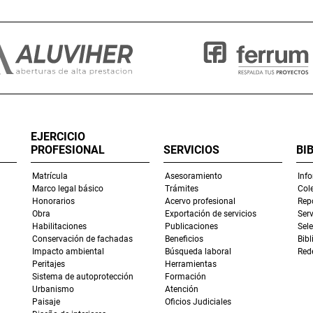
EJERCICIO
PROFESIONAL
SERVICIOS
BI
Matrícula
Asesoramiento
Inf
Marco legal básico
Trámites
Col
Honorarios
Acervo profesional
Repo
Obra
Exportación de servicios
Serv
Habilitaciones
Publicaciones
Sel
Conservación de fachadas
Beneficios
Bibl
Impacto ambiental
Búsqueda laboral
Rede
Peritajes
Herramientas
Sistema de autoprotección
Formación
Urbanismo
Atención
Paisaje
Oficios Judiciales